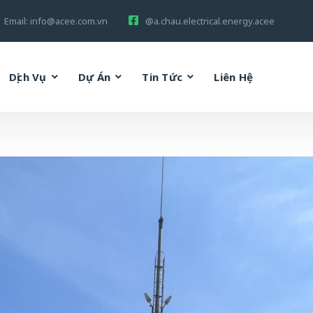
Email:
info@acee.com.vn
@a.chau.electrical.energy.acee
Dịch Vụ
Dự Án
Tin Tức
Liên Hệ