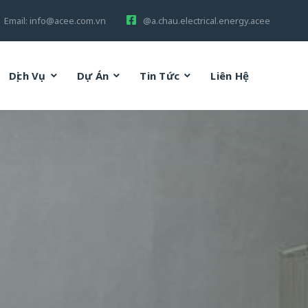
Email:
info@acee.com.vn
@a.chau.electrical.energy.acee
Dịch Vụ
Dự Án
Tin Tức
Liên Hệ