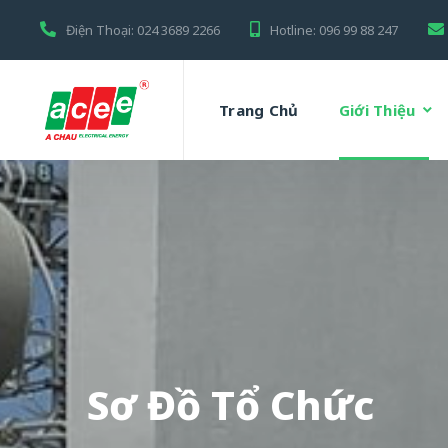
Điện Thoại:
024 3689 2266
Hotline:
096 99 88 247
Trang Chủ
Giới Thiệu
Sơ Đồ Tổ Chức