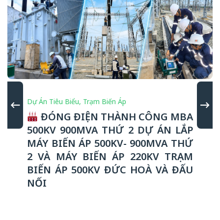
Dự Án Tiêu Biểu
,
Trạm Biến Áp
ĐÓNG ĐIỆN THÀNH CÔNG MBA
500KV 900MVA THỨ 2 DỰ ÁN LẮP
MÁY BIẾN ÁP 500KV- 900MVA THỨ
2 VÀ MÁY BIẾN ÁP 220KV TRẠM
BIẾN ÁP 500KV ĐỨC HOÀ VÀ ĐẤU
NỐI