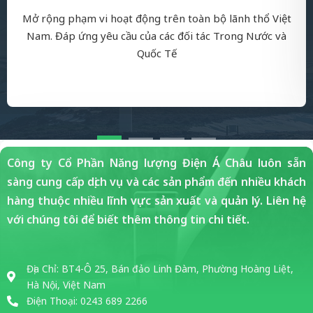
Mở rộng phạm vi hoạt động trên toàn bộ lãnh thổ Việt
Nam. Đáp ứng yêu cầu của các đối tác Trong Nước và
Quốc Tế
Công ty Cổ Phần Năng lượng Điện Á Châu luôn sẵn
sàng cung cấp dịch vụ và các sản phẩm đến nhiều khách
hàng thuộc nhiều lĩnh vực sản xuất và quản lý. Liên hệ
với chúng tôi để biết thêm thông tin chi tiết.
Địa Chỉ: BT4-Ô 25, Bán đảo Linh Đàm, Phường Hoàng Liệt,
Hà Nội, Việt Nam
Điện Thoại: 0243 689 2266