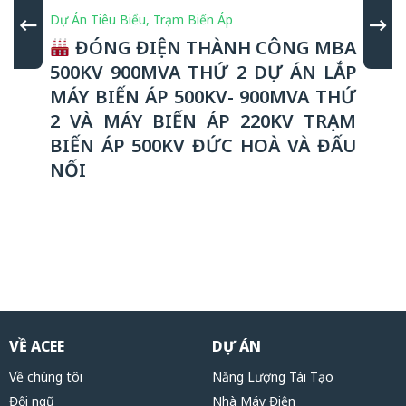
Dự Án Tiêu Biểu
,
Trạm Biến Áp
ĐÓNG ĐIỆN THÀNH CÔNG MBA
500KV 900MVA THỨ 2 DỰ ÁN LẮP
MÁY BIẾN ÁP 500KV- 900MVA THỨ
2 VÀ MÁY BIẾN ÁP 220KV TRẠM
BIẾN ÁP 500KV ĐỨC HOÀ VÀ ĐẤU
NỐI
VỀ ACEE
DỰ ÁN
Về chúng tôi
Năng Lượng Tái Tạo
Đội ngũ
Nhà Máy Điện