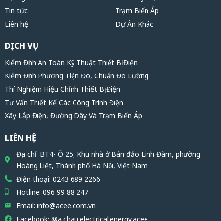
Tin tức
Trạm Biến Áp
Liên hệ
Dự Án Khác
DỊCH VỤ
Kiểm Định An Toàn Kỹ Thuật Thiết Bị Điện
Kiểm Định Phương Tiện Đo, Chuẩn Đo Lường
Thí Nghiệm Hiệu Chỉnh Thiết Bị Điện
Tư Vấn Thiết Kế Các Công Trình Điện
Xây Lắp Điện, Đường Dây Và Trạm Biến Áp
LIÊN HỆ
Địa chỉ: BT4- Ô 25, Khu nhà ở Bán đảo Linh Đàm, phường
Hoàng Liệt, Thành phố Hà Nội, Việt Nam
Điện thoại: 0243 689 2266
Hotline: 096 99 88 247
Email: info@acee.com.vn
Facebook: @a.chau.electrical.energy.acee