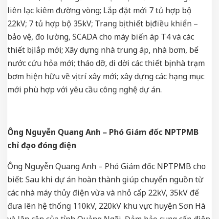
liên lạc kiêm đường vòng; Lắp đặt mới 7 tủ hợp bộ
22kV; 7 tủ hợp bộ 35kV; Trang bị thiết bị điều khiển –
bảo vệ, đo lường, SCADA cho máy biến áp T4 và các
thiết bị lắp mới; Xây dựng nhà trung áp, nhà bơm, bể
nước cứu hỏa mới; tháo dỡ, di dời các thiết bị nhà trạm
bơm hiện hữu về vị trí xây mới; xây dựng các hạng mục
mới phù hợp với yêu cầu công nghệ dự án.
Ông Nguyễn Quang Anh – Phó Giám đốc NPTPMB
chỉ đạo đóng điện
Ông Nguyễn Quang Anh – Phó Giám đốc NPTPMB cho
biết: Sau khi dự án hoàn thành giúp chuyển nguồn từ
các nhà máy thủy điện vừa và nhỏ cấp 22kV, 35kV để
đưa lên hệ thống 110kV, 220kV khu vực huyện Sơn Hà
và lân cận của tỉnh Quảng Ngãi. Đảm bảo cung cấp điện