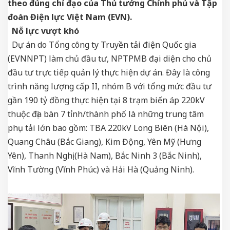
theo đúng chỉ đạo của Thủ tướng Chính phủ và Tập
đoàn Điện lực Việt Nam (EVN).
Nỗ lực vượt khó
Dự án do Tổng công ty Truyền tải điện Quốc gia
(EVNNPT) làm chủ đầu tư, NPTPMB đại diện cho chủ
đầu tư trực tiếp quản lý thực hiện dự án. Đây là công
trình năng lượng cấp II, nhóm B với tổng mức đầu tư
gần 190 tỷ đồng thực hiện tại 8 trạm biến áp 220kV
thuộc địa bàn 7 tỉnh/thành phố là những trung tâm
phụ tải lớn bao gồm: TBA 220kV Long Biên (Hà Nội),
Quang Châu (Bắc Giang), Kim Động, Yên Mỹ (Hưng
Yên), Thanh Nghị (Hà Nam), Bắc Ninh 3 (Bắc Ninh),
Vĩnh Tường (Vĩnh Phúc) và Hải Hà (Quảng Ninh).