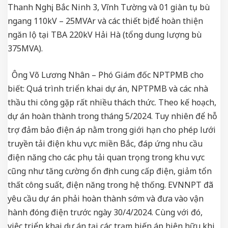
Thanh Nghị, Bắc Ninh 3, Vĩnh Tường và 01 giàn tụ bù
ngang 110kV – 25MVAr và các thiết bị để hoàn thiện
ngăn lộ tại TBA 220kV Hải Hà (tổng dung lượng bù
375MVA).
Ông Võ Lương Nhân – Phó Giám đốc NPTPMB cho
biết: Quá trình triển khai dự án, NPTPMB và các nhà
thầu thi công gặp rất nhiều thách thức. Theo kế hoạch,
dự án hoàn thành trong tháng 5/2024. Tuy nhiên để hỗ
trợ đảm bảo điện áp nằm trong giới hạn cho phép lưới
truyền tải điện khu vực miền Bắc, đáp ứng nhu cầu
điện năng cho các phụ tải quan trọng trong khu vực
cũng như tăng cường ổn định cung cấp điện, giảm tổn
thất công suất, điện năng trong hệ thống. EVNNPT đã
yêu cầu dự án phải hoàn thành sớm và đưa vào vận
hành đóng điện trước ngày 30/4/2024. Cùng với đó,
việc triển khai dự án tại các trạm biến áp hiện hữu khi