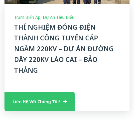
Trạm Biến Áp
,
Dự Án Tiêu Biểu
THÍ NGHIỆM ĐÓNG ĐIỆN
THÀNH CÔNG TUYẾN CÁP
NGẦM 220KV – DỰ ÁN ĐƯỜNG
DÂY 220KV LÀO CAI – BẢO
THẮNG
Liên Hệ Với Chúng Tôi!