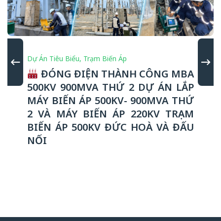
Dự Án Tiêu Biểu
,
Trạm Biến Áp
ĐÓNG ĐIỆN THÀNH CÔNG MBA
500KV 900MVA THỨ 2 DỰ ÁN LẮP
MÁY BIẾN ÁP 500KV- 900MVA THỨ
2 VÀ MÁY BIẾN ÁP 220KV TRẠM
BIẾN ÁP 500KV ĐỨC HOÀ VÀ ĐẤU
NỐI